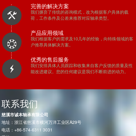
完善的解决方案
我们摒弃了传统的咨询模式，改为根据客户具体的载
荷，工作条件及公差来推荐对应轴承类型。
产品应用领域
我们根据客户的需求及10几年的经验，向特殊领域的客
户推荐具体解决方案。
优秀的售后服务
我们安排具体人员跟踪和收集来自客户反馈的质量及性
能改进建议。您的任何建议是我们不断前进的动力。
联系我们
慈溪市诚本轴承有限公司
地址：浙江省慈溪市横河万洋工业区A29号
电话：+86-574-6311 3031